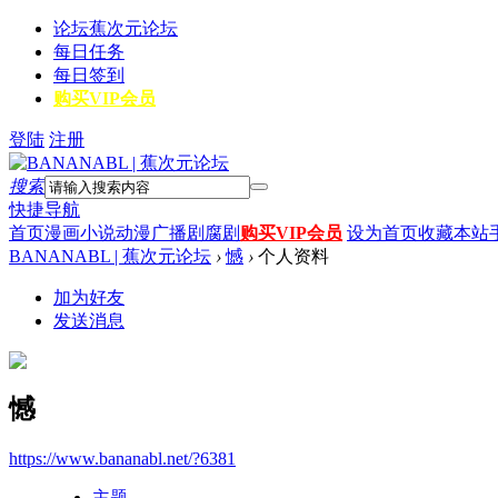
论坛
蕉次元论坛
每日任务
每日签到
购买VIP会员
登陆
注册
搜索
快捷导航
首页
漫画
小说
动漫
广播剧
腐剧
购买VIP会员
设为首页
收藏本站
BANANABL | 蕉次元论坛
›
憾
›
个人资料
加为好友
发送消息
憾
https://www.bananabl.net/?6381
主题