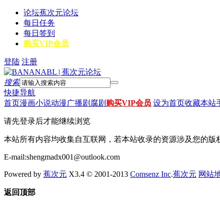
论坛
蕉次元论坛
每日任务
每日签到
购买VIP会员
登陆
注册
搜索
快捷导航
首页
漫画
小说
动漫
广播剧
腐剧
购买VIP会员
设为首页
收藏本站
请先登录后才能继续浏览
本站所有内容均收集自互联网，若本站收录的资源涉及您的版
E-mail:shengmadx001@outlook.com
Powered by
蕉次元
X3.4 © 2001-2013
Comsenz Inc
.
蕉次元
网站
返回顶部