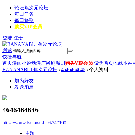
论坛
蕉次元论坛
每日任务
每日签到
购买VIP会员
登陆
注册
搜索
快捷导航
首页
漫画
小说
动漫
广播剧
腐剧
购买VIP会员
设为首页
收藏本站
BANANABL | 蕉次元论坛
›
4646464646
›
个人资料
加为好友
发送消息
4646464646
https://www.bananabl.net/?47190
主题