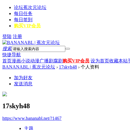
论坛
蕉次元论坛
每日任务
每日签到
购买VIP会员
登陆
注册
搜索
快捷导航
首页
漫画
小说
动漫
广播剧
腐剧
购买VIP会员
设为首页
收藏本站
BANANABL | 蕉次元论坛
›
17skyh48
›
个人资料
加为好友
发送消息
17skyh48
https://www.bananabl.net/?1467
主题