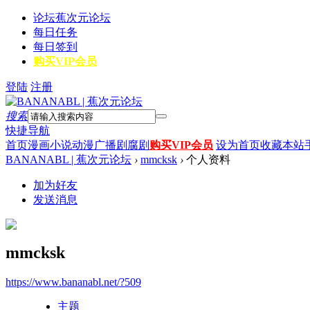
论坛
蕉次元论坛
每日任务
每日签到
购买VIP会员
登陆
注册
搜索
快捷导航
首页
漫画
小说
动漫
广播剧
腐剧
购买VIP会员
设为首页
收藏本站
BANANABL | 蕉次元论坛
›
mmcksk
›
个人资料
加为好友
发送消息
mmcksk
https://www.bananabl.net/?509
主题