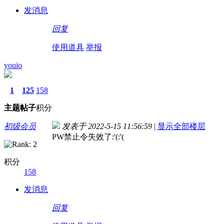
发消息
回复
使用道具
举报
youio
1
125
158
主题
帖子
积分
初级会员
发表于 2022-5-15 11:56:59
|
显示全部楼层
PW禁止令失效了:'(:'(
积分
158
发消息
回复