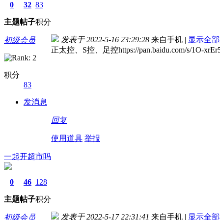
0
32
83
主题
帖子
积分
发表于 2022-5-16 23:29:28
来自手机
|
显示全部
初级会员
正太控、S控、足控https://pan.baidu.com/s/1O-xrE
积分
83
发消息
回复
使用道具
举报
一起开超市吗
0
46
128
主题
帖子
积分
发表于 2022-5-17 22:31:41
来自手机
|
显示全部
初级会员