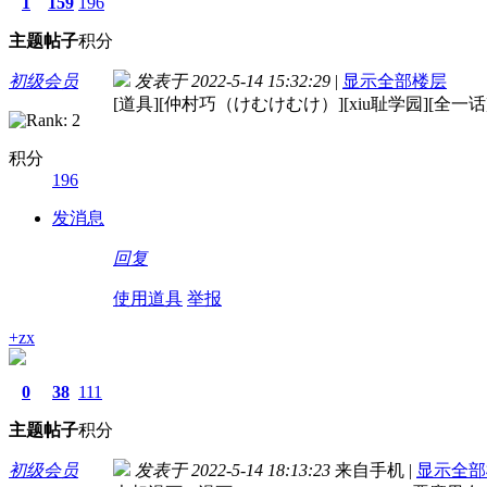
1
159
196
主题
帖子
积分
初级会员
发表于 2022-5-14 15:32:29
|
显示全部楼层
[道具][仲村巧（けむけむけ）][xiu耻学园][全一话
积分
196
发消息
回复
使用道具
举报
+zx
0
38
111
主题
帖子
积分
初级会员
发表于 2022-5-14 18:13:23
来自手机
|
显示全部