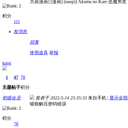
大叔漫画] [漫画] (naop)] Akuma no Kare 
积分
111
发消息
回复
使用道具
举报
kang
1
47
78
主题
帖子
积分
初级会员
发表于 2022-5-14 23:35:33
来自手机
|
显示全部
锻狼解压密码错误
积分
78