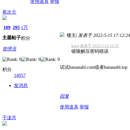
使用道具
举报
蕉次元
109
295
1万
楼主
|
发表于 2022-5-15 17:12:2
主题
帖子
积分
kang 发表于 2022-5-14 23:35
管理员
锻狼解压密码错误
试试bananabl.com或者bananabl.top
积分
14057
发消息
回复
使用道具
举报
千泷月