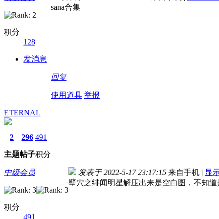
sana合集
积分
128
发消息
回复
使用道具
举报
ETERNAL
2
296
491
主题
帖子
积分
中级会员
发表于 2022-5-17 23:17:15
来自手机
|
显
壁穴之绯闻明星解压出来是空白图，不知道
积分
491