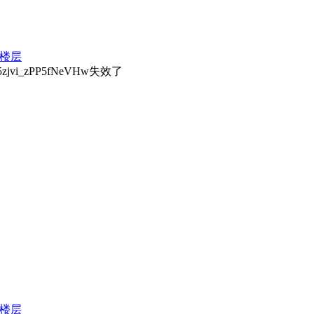
楼层
r5zjvi_zPP5fNeVHw失效了
楼层