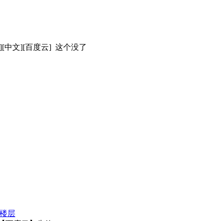
][中文][百度云] 这个没了
楼层