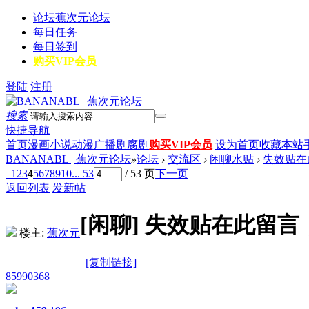
论坛
蕉次元论坛
每日任务
每日签到
购买VIP会员
登陆
注册
搜索
快捷导航
首页
漫画
小说
动漫
广播剧
腐剧
购买VIP会员
设为首页
收藏本站
BANANABL | 蕉次元论坛
»
论坛
›
交流区
›
闲聊水贴
›
失效贴在
1
2
3
4
5
6
7
8
9
10
... 53
/ 53 页
下一页
返回列表
发新帖
[闲聊]
失效贴在此留言
楼主:
蕉次元
[复制链接]
85990368