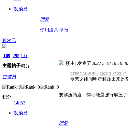
发消息
回复
使用道具
举报
蕉次元
109
295
1万
楼主
|
发表于 2022-5-18 18:19:4
主题
帖子
积分
ETERNAL 发表于 2022-5-17 23:17
管理员
壁穴之绯闻明星解压出来是
要解压两遍，你可能是强行解压了
积分
14057
发消息
回复