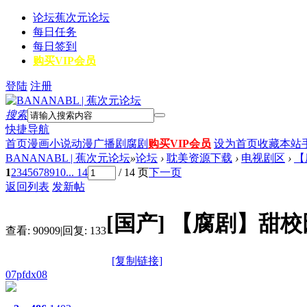
论坛
蕉次元论坛
每日任务
每日签到
购买VIP会员
登陆
注册
搜索
快捷导航
首页
漫画
小说
动漫
广播剧
腐剧
购买VIP会员
设为首页
收藏本站
BANANABL | 蕉次元论坛
»
论坛
›
耽美资源下载
›
电视剧区
›
【
1
2
3
4
5
6
7
8
9
10
... 14
/ 14 页
下一页
返回列表
发新帖
[国产]
【腐剧】甜校
查看:
90909
|
回复:
133
[复制链接]
07pfdx08