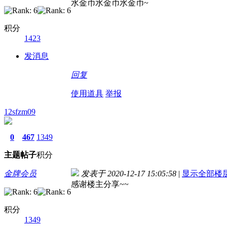
水金币水金币水金币~
积分
1423
发消息
回复
使用道具
举报
12sfzm09
0
467
1349
主题
帖子
积分
金牌会员
发表于 2020-12-17 15:05:58
|
显示全部楼
感谢楼主分享~~
积分
1349