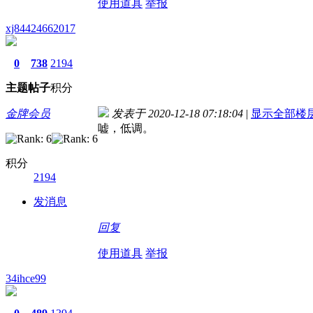
使用道具
举报
xj84424662017
0
738
2194
主题
帖子
积分
金牌会员
发表于 2020-12-18 07:18:04
|
显示全部楼
嘘，低调。
积分
2194
发消息
回复
使用道具
举报
34ihce99