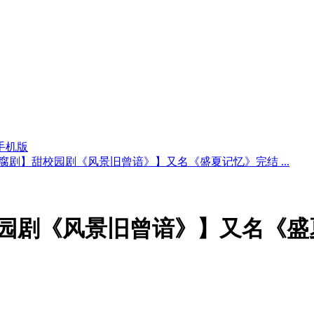
手机版
腐剧】甜校园剧《风景旧曾谙》】又名《盛夏记忆》完结 ...
园剧《风景旧曾谙》】又名《盛