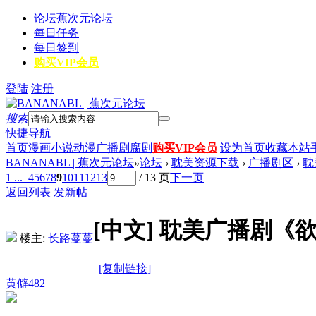
论坛
蕉次元论坛
每日任务
每日签到
购买VIP会员
登陆
注册
搜索
快捷导航
首页
漫画
小说
动漫
广播剧
腐剧
购买VIP会员
设为首页
收藏本站
BANANABL | 蕉次元论坛
»
论坛
›
耽美资源下载
›
广播剧区
›
耽
1 ...
4
5
6
7
8
9
10
11
12
13
/ 13 页
下一页
返回列表
发新帖
[中文]
耽美广播剧《欲
楼主:
长路蔓蔓
[复制链接]
黄僻482