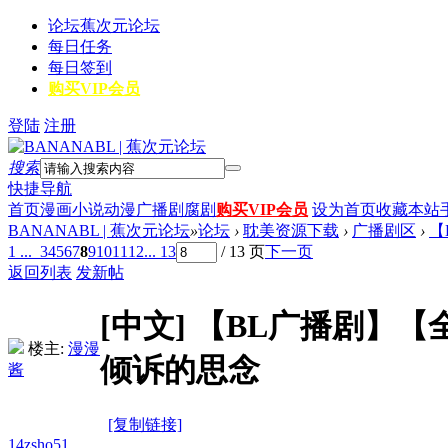
论坛
蕉次元论坛
每日任务
每日签到
购买VIP会员
登陆
注册
搜索
快捷导航
首页
漫画
小说
动漫
广播剧
腐剧
购买VIP会员
设为首页
收藏本站
BANANABL | 蕉次元论坛
»
论坛
›
耽美资源下载
›
广播剧区
›
【
1 ...
3
4
5
6
7
8
9
10
11
12
... 13
/ 13 页
下一页
返回列表
发新帖
[中文]
【BL广播剧】【
楼主:
漫漫
倾诉的思念
酱
[复制链接]
14zsho51