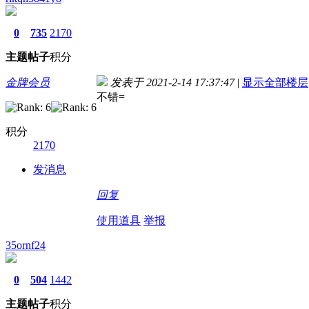
0
735
2170
主题
帖子
积分
金牌会员
发表于 2021-2-14 17:37:47
|
显示全部楼层
不错=
积分
2170
发消息
回复
使用道具
举报
35ornf24
0
504
1442
主题
帖子
积分