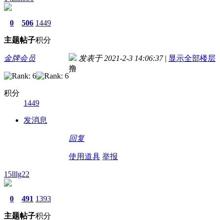
0
506
1449
主题
帖子
积分
金牌会员
发表于 2021-2-3 14:06:37
|
显示全部楼层
撸
积分
1449
发消息
回复
使用道具
举报
15lllg22
0
491
1393
主题
帖子
积分