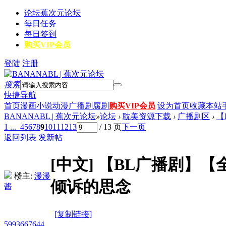
论坛
蕉次元论坛
每日任务
每日签到
购买VIP会员
登陆
注册
搜索
快捷导航
首页
漫画
小说
动漫
广播剧
腐剧
购买VIP会员
设为首页
收藏本站
BANANABL | 蕉次元论坛
»
论坛
›
耽美资源下载
›
广播剧区
›
【
1 ...
4
5
6
7
8
9
10
11
12
13
/ 13 页
下一页
返回列表
发新帖
[中文]
【BL广播剧】【
楼主:
漫漫
倾诉的思念
酱
[复制链接]
5993667644