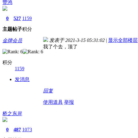
豐鸿
0
527
1159
主题
帖子
积分
发表于 2021-3-15 05:31:02
|
显示全部楼层
金牌会员
我了个去，顶了
积分
1159
发消息
回复
使用道具
举报
桥之东岸
0
487
1073